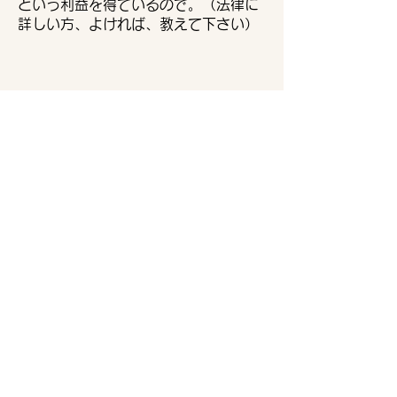
という利益を得ているので。（法律に
詳しい方、よければ、教えて下さい）
全ての資格から、大卒要件を
外すべき
全ての資格は、試験だけで決めるべき
で、大卒を要件とすべきではないと思い
ます。
​教員免許修得を絶対の目標としていた自
分は、
単位認定権を持つ安岡教授にひれ伏しま
した。
司法試験のように、教員免許も一発で、
得られたらいいのに・・・と、どれだけ