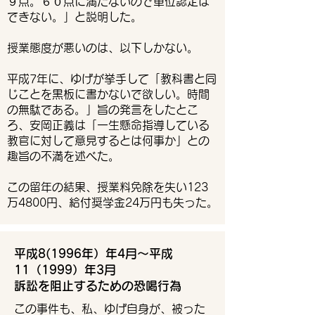
９点。６０点に満たないので単位認定は
できない。」と説明した。
授業態度が悪いのは、以下しかない。
平成7年に、ゆげが挙手して「教科書と同
じことを黒板に書かないで欲しい。時間
の無駄である。」旨の発言をしたとこ
ろ、安岡正義は「一生懸命指導している
教官に対して意見するとは何事か」との
趣旨の不満を述べた。
​この留年の結果、授業料免除を失い123
万4800円、給付奨学金24万円も失った。
平成8(1996年）年4月～平成
11（1999）年3月
訴訟を阻止するための恐喝行為
この事件も、私、ゆげ自身が、被った