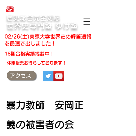
合格体験記・授業テキスト・解答速報
歴史総合完全対応
世界史専門塾 ゆげ塾
02/26(土)東京大学世界史の解答速報
を最速で出しました！
18期合格実績掲載中！
​体験授業お待ちしております！
アクセス
暴力教師 安岡正
義の被害者の会