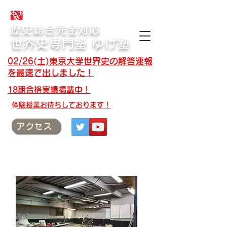
合格体験記・授業テキスト・解答速報
歴史総合完全対応
世界史専門塾 ゆげ塾
02/26(土)東京大学世界史の解答速報
を最速で出しました！
18期合格実績掲載中！
​体験授業お待ちしております！
アクセス