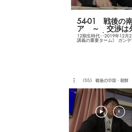
ク戦争,イランイラク戦争
湾岸戦争,クウェート,ク
クルド人,イラク戦争,等
54-01 戦後の
ア ～ 交渉は
なく、内とも・
12期生時代‥2019年12月28日
講義の重要ターム》 ガンディー,インド,
パキスタン,アトリー内閣,
ゥー教,セイロン,スリラン
ール）,全インド＝ムスリム
ー,カシミール,中印国境紛
＝ガンディー,インディラ＝
ングラディシュ人民共和国
和国）,ラジブ＝ガンディー
タミル人 ,等
《55》 戦後の中国・朝鮮
¥