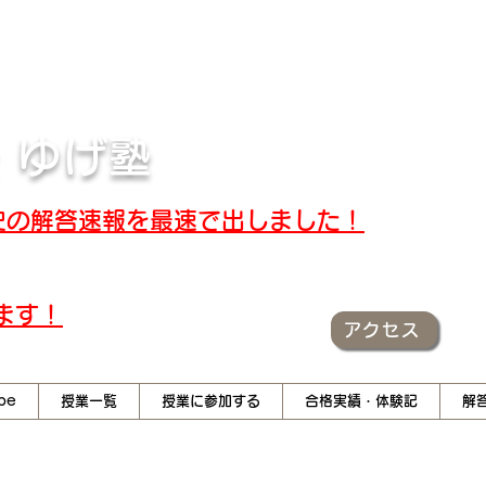
キスト・解答速報
 ゆげ塾
世界史の解答速報を最速で出しました！
ます！
アクセス
be
授業一覧
授業に参加する
合格実績・体験記
解