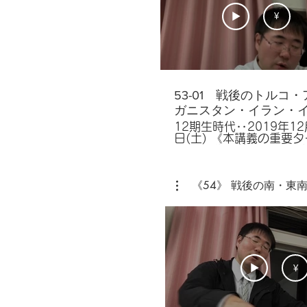
¥
53-01 戦後のトルコ・
ガニスタン・イラン・
ク ～ ビンラディン
12期生時代‥2019年12
日(土) 《本講義の重要ター
はCIAの代理人だった。
ム》 トルコ共和国,アフガニス
タン,ゴルバチョフ,タリ
オサマ＝ビンラディン,
《54》 戦後の南・東
ヴィー,アングロ＝イラ
石油会社,石油国有化,モ
（モサデグ）,「白色革命
東条約機構（バグダード
構・METO）,中央条約
（CENTO）,ホメイニ,
革命,イラン＝イスラム共
シーア派,イランイラク戦
¥
ラク王国,METO（中東
構・バグダッド条約機構
ダム＝フセイン,イラン