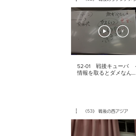
条約（NPT),中ソ国境紛
マンスキー島,アフガニ
軍事介入,等
¥
52-01 戦後キューバ
情報を取るとダメなん
だ・・・
《53》 戦後の西アジア