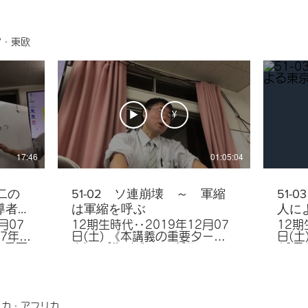
ア・東欧
¥
17:46
01:05:04
第二の
51-02 ソ連崩壊 ～ 軍縮
51-
導者
は軍縮を呼ぶ
人に
う理由
月07
12期生時代‥2019年12月07
12期
17年
日(土) 《本講義の重要ター
日(土
ム》 ゴルバチョフ,グラスノス
12月12日
ュネー
チ（情報公開）,ペレストロイ
ターム
フ,U
カ（改革）,市場（自由主義）,
ゴム
,キャ
新ベオグラード宣言,マルタ会
（連
,ガガ
談,リトアニア・ラトヴィア・
「プ
散防止
エストニア,独立国家共同体
リー,
リカ・アフリカ