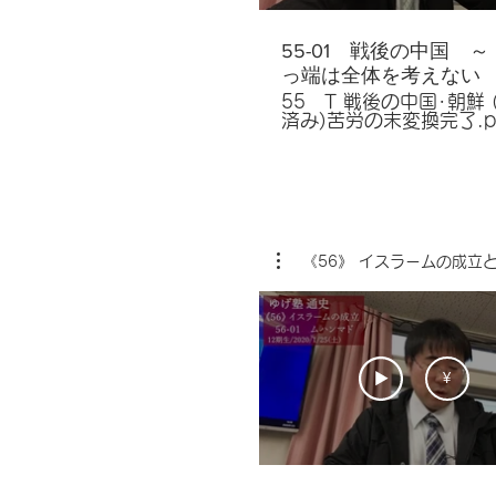
55-01 戦後の中国 
っ端は全体を考えない
55 T 戦後の中国･朝鮮 
済み)苦労の末変換完了.p
https://www.dro
dl=0 テキストは大セクション
丸ごと。 ズレている場
容赦。 毎年の受験によ
キストは改訂。 12期生時代‥
2020年01月4日(土)
2020年01月
《56》 イスラームの成立
日(土) 《本講義の重要ター
ム》 蔣介石,毛沢東,台湾,中華
人民共和国,毛沢東,周恩
来,1971年,米華相互防衛
本省人,外省人,李登輝,
カ年計画,ネルー,1956年
¥
共存政策,「大躍進」,人
劉少奇,チベット,中ソ論
ゴール,ゴビ砂漠,プロレ
文化大革命,江青,林彪,紅
走資派（実権派）,珍宝
マンスキー島）,中国の