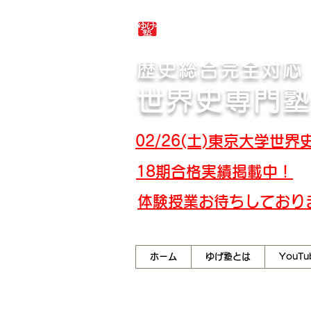
合格体験記・授業テ
歴史総合完全対応
世界史専門塾
02/26(土)東京大学
18期合格実績掲載中！
​体験授業お待ちしており
ホーム
ゆげ塾とは
YouTu