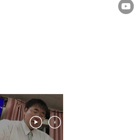
マ,ギニア,1960年,ナイ
ア,ソマリア,コンゴ,ルム
アンゴラ,モザンビーク,ジ
ブエ,グレートジンバブエ
ムガベ,ナミビア,南アフリ
和国,ケープ植民地,アパル
ト（政策）,1815年（ウ
ン議定書）,ネルソン＝マ
,ルワンダ,等
¥