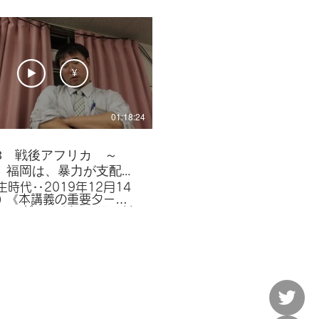
チェク,チャウシェスク,国
,ルーマニア,ホジャ,ユー
ラヴィア,ベオグラード,ベ
ラード,ティトー,クロアテ
・スロヴェニア,ボスニア
ルツェゴヴィナ,ミロシェ
¥
の他トピック～
と変わらない先進国での内
とは？ チェ
01:18:24
スロヴァキアの解体理由は
の成立
-03 戦後アフリカ ～
、福岡は、暴力が支配す
か？
生時代‥2019年12月14
要ター
（バンドン会議）,1955
平和十原則,アフリカ統一機
ＯＡＵ）,エンクルマ,アデ
アベバ,エチオピア,ハイレ
ラシェ,リビア,カダフィ大
ロッコ,チュニジア,チュニ
アルジェリア,コロン,民族
戦線（ＦＬＮ）,ガーナ,エ