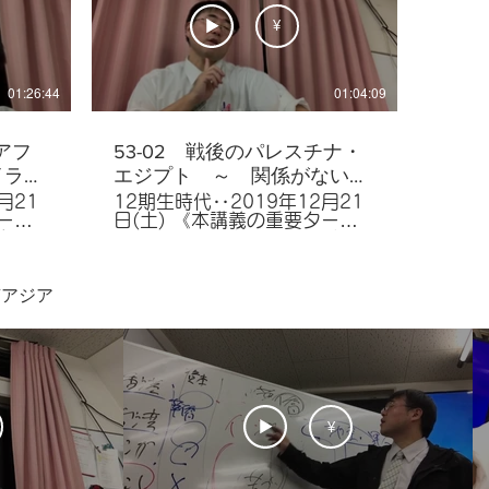
ンクル
ジェリ
¥
ンバ,
ンバ
遺跡,
01:26:44
01:04:09
カ共
トヘイ
ィー
アフ
53-02 戦後のパレスチナ・
ンデラ
イラ
エジプト ～ 関係がないか
は元々
らこそ、関係しやすい
月21
12期生時代‥2019年12月21
日(土) 《本講義の重要ター
ム》 シリア・レバノン,パレス
バーン,
チナ,イスラエル国,アラブ諸国
パフレ
連盟,パレスチナ戦争（第１次
南アジア
ニアン
中東戦争）,ガザ地区,エジプト
サデク
革命,ムハンマド＝アリー朝,ナ
」,中
ギブ・ナセル,ナセル,アスワン
条約機
＝ハイダム,スエズ戦争（第２
機構
次中東戦争）,パレスチナ解放
イラン
機構（ＰＬＯ）,アラファト,第
和国,
３次中東戦争,アラブ石油輸出
争,イ
国機構（ＯＡＰＥＣ）,第４次
¥
条約機
中東戦争,石油戦略,石油ショッ
）,サ
ク（第１次石油危機）,ベギン,
＝イラ
サダト,エジプト＝イスラエル