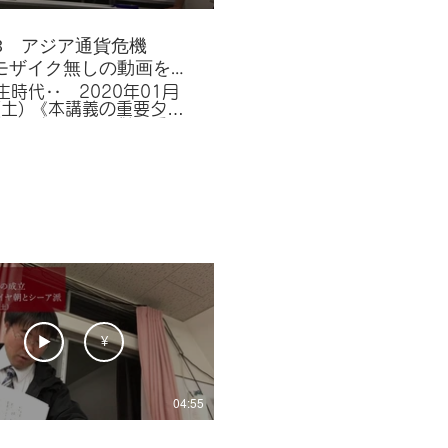
-03 アジア通貨危機
モザイク無しの動画を取
まれない理由
生時代‥ 2020年01月
講義の重要ター
0%80T%20%E6%88%A6%E5%BE%8C%E3%81%AE
ルト,等
¥
04:55