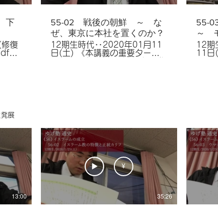
～ 下
55-02 戦後の朝鮮 ～ な
55
ぜ、東京に本社を置くのか？
～ 
り締
(修復
12期生時代‥2020年01月11
12期
df
日(土) 《本講義の重要ター
11日(土) 《本
pbox.com/s/9d5fnldg4k1wlol/55%E3%8
ム》 38,李承晩,ソウル,金日成,
ム》 1997年,IMF,通貨の番人,
平壌,マッカーサー,国連,義勇軍
スハ
合は御
（義勇兵）,板門店,1953年,ス
ってテ
ターリン,主体思想,金正日,平壌
宣言,金正恩,朴正煕,日韓基本条
約,「漢江の奇跡」,漢江,金大
11
中,全斗煥,盧泰愚,金泳三,太陽
と発展
政策,潘基文,朴槿恵,等
条約,
第１次五
,平和
¥
民公社,
争,ド＝
タリア
衛兵,
13:00
35:26
島（ダ
国連代