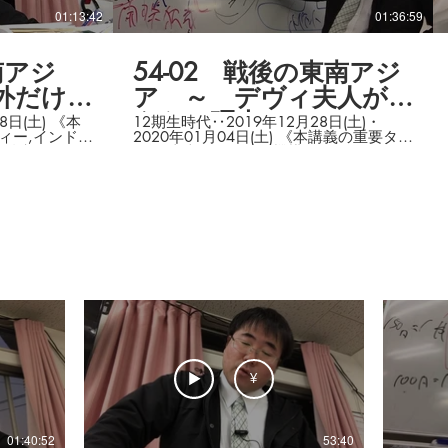
,湾岸,
平和条約,インティファーダ,ラ
01:13:42
01:36:59
ルド人,
ビン首相,アラファト議長,ハマ
ス,等
南アジ
54-02 戦後の東南アジ
外だけで
ア ～ デヴィ夫人が
・・
えらい理由
(土) 《本
12期生時代‥2019年12月28日(土)・
2020年01月04日(土) 《本講義の重要ター
労働党,ヒンド
ム》 東南アジア条約機構（SEATO),バン
カ,ネルー（ネ
コク,東南アジア諸国連合（ＡＳＥＡＮ）,
連盟,ジンナ
ジャカルタ,新興工業経済地域（ＮＩＥ
争,インディラ
Ｓ）,韓国・台湾・香港・シンガポール,ア
ガンディー,バ
ウン＝サン,ミャンマー,アウン＝サン＝ス
（ベンガル共
ー＝チー,チャクリ朝（バンコク朝・ラタ
,パキスタン,
ナコーシン朝）,東南アジア条約機構
（SEATO),バンコク,シンガポール,リー＝
クアンユー,マハティール,インドネシア共
和国,スカルノ,バンドン,九・三〇事件
（インドネシア＝クーデタ）,スハル
ト,ASEAN,東南アジア諸国連合
（ASEAN),ジャカルタ,ジャカルタ,バタヴ
ィア,1946年7月4日,7月4日,マルコス,
（コラソン＝）アキノ政権,等
¥
01:40:52
53:40