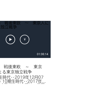
¥
01:06:14
03 戦後東欧 ～ 東京
よる東京独立戦争
生時代‥2019年12月07
) 10期生時代‥2017年
(火) 《本講義の重要
》 東欧革命,ポーランド,
ウカ,自主管理労働組合
帯）,チェコスロヴァキア,
ラハの春」,ワレサ,ハンガ
ブダペスト,ナジ＝イムレ,