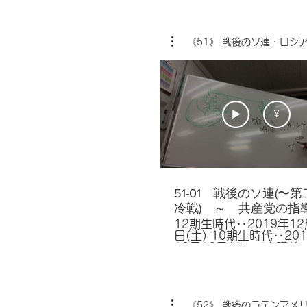
《51》 戦後のソ連・ロシ
¥
51-01 戦後のソ連(〜
冷戦) ～ 共産党の指
が、教科書によって違
12期生時代‥2019年12
日(土) 10期生時代‥20
12月12日(火) 《本講義の重要
ターム》 スターリン,ジ
ヴ４巨頭会談,フルシチョ
２（型機）,スプートニク
ンプ＝デーヴィッド会談
ーリン,ブレジネフ,核拡
《52》 戦後のラテンアメ