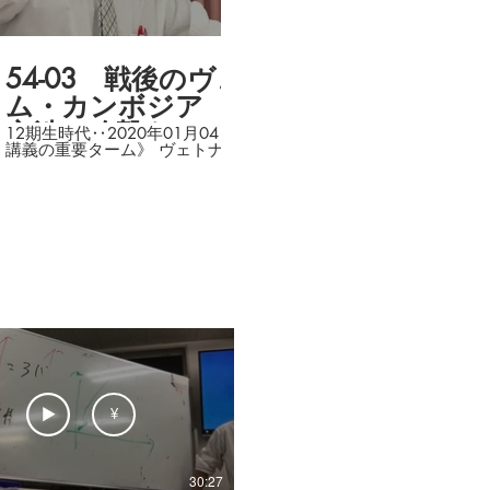
01:20:37
54-03 戦後のヴェトナ
ム・カンボジア ～
交渉は攻撃をかけなが
12期生時代‥2020年01月04日(土) 《本
講義の重要ターム》 ヴェトナム民主共和
ら
国,ホー＝チ＝ミン,ヴェトナム国,バオ＝
ダイ,インドシナ戦争,ディエンビエンフ
ー,ジュネーヴ休戦協定,17,ヴェトナム共
和国,サイゴン,ゴ＝ディン＝ディエム,南
ヴェトナム解放民族戦線,ベトコン,北爆,
トンキン湾,北爆,1965年,テト攻勢,カン
ボジア・ラオス,アメリカの南ヴェトナム
撤兵,ヴェトナム社会主義共和国,ホーチミ
ン市,ドイモイ（刷新）,シアヌーク,ロン
＝ノル,カンボジア,ポル＝ポト,ヴェトナ
ム（社会主義共和国）,中越戦
争,PKO,UNTAC,等
¥
30:27