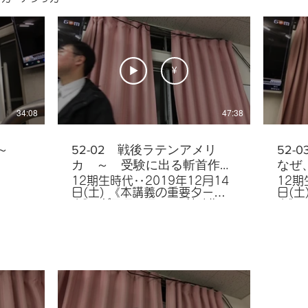
争,ダ
（ＣＩＳ）,エリツィン,（第１
ドプ
スタン
次）戦略兵器制限交渉（ＳＡＬ
民の館
ＴⅠ）,戦略兵器削減交渉（Ｓ
ゴス
ＴＡＲＴ）,プーチン,KGB,チ
オグ
ェチェン,メドベージェフ,等 ～
ィア
その他トピック～ 党は軍隊を
＝ヘ
¥
持つ
ビッチ,等 ～そ
日本
戦とは？ 赤い貴族
34:08
47:38
コ＝
EU
 ～
52-02 戦後ラテンアメリ
52
カ ～ 受験に出る斬首作戦
なぜ
二つ
るの
12期生時代‥2019年12月14
12期
日(土) 《本講義の重要ター
日(土) 《本講義の重
ム》 グアテマラ,ソモサ政権,ニ
ム》 スーダン,アジア＝アフリ
カラグア革命,パナマ運河,ノリ
カ会議
エガ,アジェンデ,ピノチェト,ペ
年,
ロン,エバ＝ペロン（エビー
構（
タ）,サッチャー,フォークラン
ィス
ド戦争（紛争）,モラレス,ペル
＝セ
ー,等
佐,モ
ジア,
解放