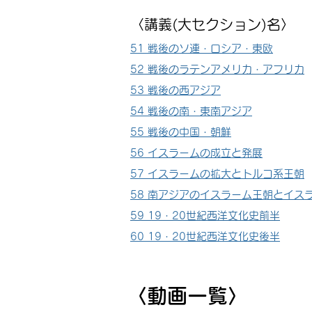
〈講義(大セクション)名〉
51 戦後のソ連・ロシア・東欧
52 戦後のラテンアメリカ・アフリカ
53 戦後の西アジア
54 戦後の南・東南アジア
55 戦後の中国・朝鮮
56 イスラームの成立と発展
57 イスラームの拡大とトルコ系王朝
58 南アジアのイスラーム王朝とイス
59 19・20世紀西洋文化史前半
60 19・20世紀西洋文化史後半
​〈動画一覧〉